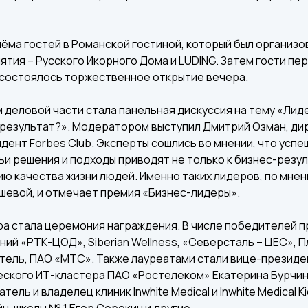
иёма гостей в Романской гостиной, который был организ
тия – Русского Икорного Дома и LUDING. Затем гости пе
е состоялось торжественное открытие вечера.
деловой части стала панельная дискуссия на тему «Лид
 результат?». Модератором выступил Дмитрий Озман, ди
зидент Forbes Club. Эксперты сошлись во мнении, что усп
чьи решения и подходы приводят не только к бизнес-резул
ю качества жизни людей. Именно таких лидеров, по мне
шевой, и отмечает премия «Бизнес-лидеры».
а стала церемония награждения. В числе победителей п
ний «РТК-ЦОД», Siberian Wellness, «Северсталь – ЦЕС», П
ель, ПАО «МТС». Также лауреатами стали вице-президен
ского ИТ-кластера ПАО «Ростелеком» Екатерина Бурчина
ватель и владелец клиник Inwhite Medical и Inwhite Medical 
н-школы № 1 Егор Сорокин и другие.