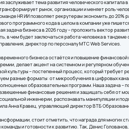
я заслуживает тема развития человеческого капитала в
трансформирует рынок, организации и меняет роль чело
 команде HR ИИ позволяет рекрутерам экономить до 20% 
нового программного кода в целом в компании уже пишетс
ая задача бизнеса в 2026 году – проложить вектор разви
ть, в чем будет заключаться работа человека в тандеме с
 правления, директор по персоналу МТС Web Services.
временного бизнеса остаётся и повышение финансовой г
премии, делает акцент на системном и регулярном обучен
ой культуры – постепенный процесс, который требует р
уем разные форматы: от микрообучения в цифровых канал
олноценных образовательных программ. Наша задача – по
 взвешенные финансовые решения и защищать себя от мо
 социальной инженерии, распознавать манипуляции и по
ила Анна Кравец, управляющий директор ВТБ Образование
нсформации, стоит отметить, что награда для многих с
 команды и готовности к развитию. Так, Денис Голованов