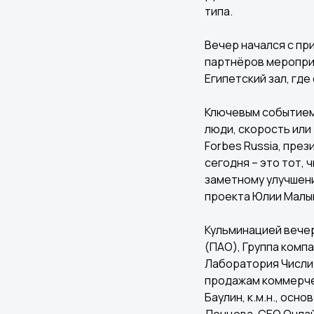
типа.
Вечер начался с пр
партнёров мероприя
Египетский зал, гд
Ключевым событием 
люди, скорость или
Forbes Russia, пре
сегодня – это тот, 
заметному улучшени
проекта Юлии Малы
Кульминацией вечер
(ПАО), Группа компа
Лаборатория Числит
продажам коммерче
Баулин, к.м.н., осно
Донцова, CEO Онлай