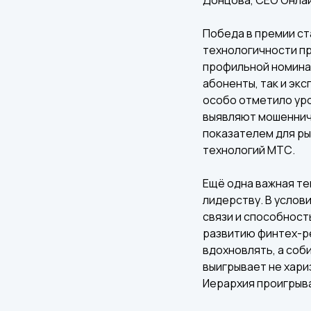
Победа в премии ст
технологичности пр
профильной номинац
абоненты, так и эк
особо отметило уро
выявляют мошенниче
показателем для ры
технологий МТС.
Ещё одна важная те
лидерству. В услов
связи и способност
развитию финтех-ре
вдохновлять, а соб
выигрывает не хари
Иерархия проигрыва