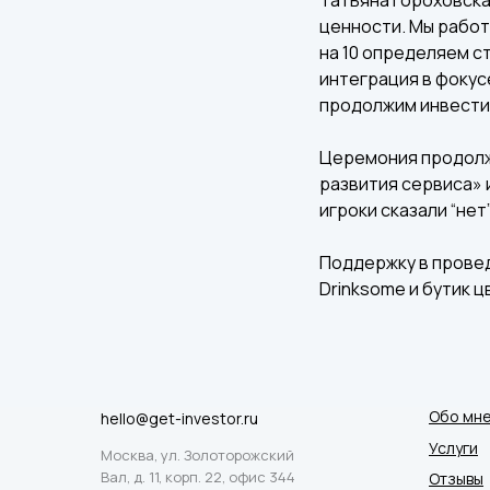
ценности. Мы работ
на 10 определяем с
интеграция в фокус
продолжим инвестир
Церемония продолж
развития сервиса» 
игроки сказали “нет”
Поддержку в проведе
Drinksome и бутик 
Обо мн
hello@get-investor.ru
Услуги
Москва, ул. Золоторожский
Вал, д. 11, корп. 22, офис 344
Отзывы