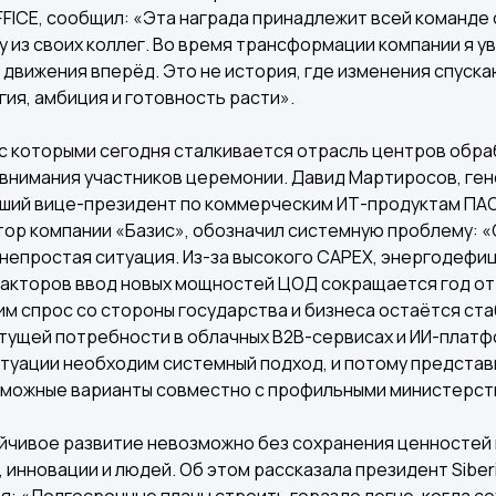
ICE, сообщил: «Эта награда принадлежит всей команде 
 из своих коллег. Во время трансформации компании я у
 движения вперёд. Это не история, где изменения спуска
гия, амбиция и готовность расти».
с которыми сегодня сталкивается отрасль центров обра
 внимания участников церемонии. Давид Мартиросов, ге
рший вице-президент по коммерческим ИТ-продуктам ПА
ор компании «Базис», обозначил системную проблему: «
непростая ситуация. Из-за высокого CAPEX, энергодефиц
факторов ввод новых мощностей ЦОД сокращается год от 
м спрос со стороны государства и бизнеса остаётся ста
стущей потребности в облачных B2B-сервисах и ИИ-платф
туации необходим системный подход, и потому представ
можные варианты совместно с профильными министерст
чивое развитие невозможно без сохранения ценностей 
 инновации и людей. Об этом рассказала президент Siberi
я: «Долгосрочные планы строить гораздо легче, когда с