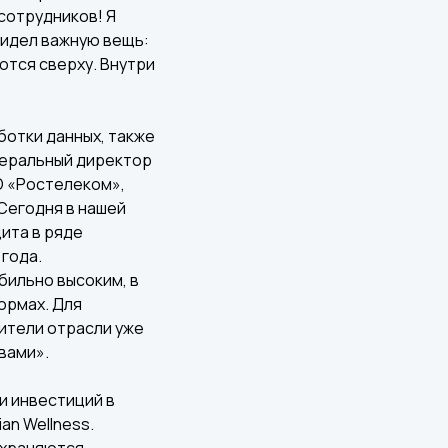
сотрудников! Я
видел важную вещь:
ются сверху. Внутри
ботки данных, также
неральный директор
О «Ростелеком»,
Сегодня в нашей
ита в ряде
года.
бильно высоким, в
ормах. Для
ители отрасли уже
вами».
и инвестиций в
an Wellness.
охраняются