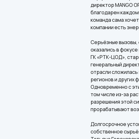
директор MANGO OFF
благодарен каждому
команда сама хочет
компании есть энер
Серьёзные вызовы, 
оказались в фокусе
ГК «РТК-ЦОД», ста
генеральный директ
отрасли сложилась 
регионов и других 
Одновременно с эти
том числе из-за ра
разрешения этой си
прорабатывают воз
Долгосрочное устой
собственное сырьё,
Татьяна Гороховска