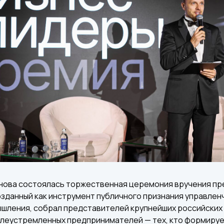
рнова состоялась торжественная церемония вручения пр
озданный как инструмент публичного признания управлен
шления, собрал представителей крупнейших российских 
елеустремленных предпринимателей — тех, кто формируе