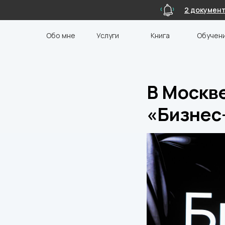
2 документ
Обо мне
Услуги
Книга
Обучен
В Москв
«Бизнес