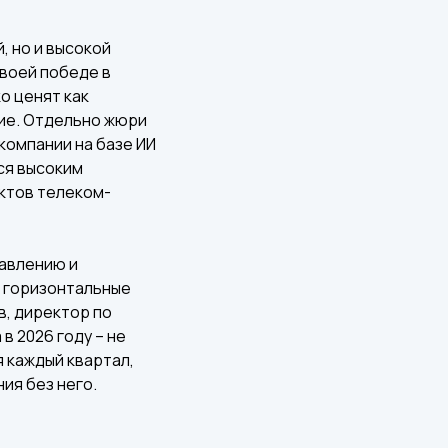
, но и высокой
своей победе в
о ценят как
тие. Отдельно жюри
компании на базе ИИ
ся высоким
уктов телеком-
равлению и
т горизонтальные
в, директор по
в 2026 году – не
 каждый квартал,
ия без него.