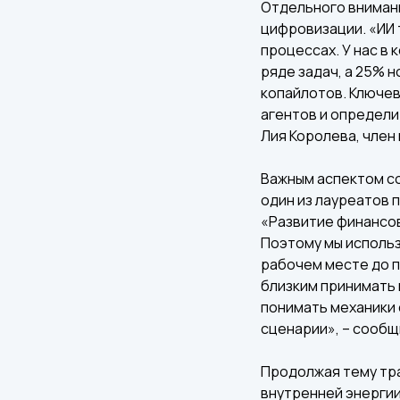
Отдельного внимани
цифровизации. «ИИ 
процессах. У нас в
ряде задач, а 25% 
копайлотов. Ключев
агентов и определи
Лия Королева, член
Важным аспектом со
один из лауреатов 
«Развитие финансов
Поэтому мы использ
рабочем месте до п
близким принимать
понимать механики
сценарии», – сообщ
Продолжая тему тра
внутренней энергии