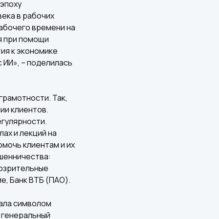
 эпоху
века в рабочих
рабочего времени на
я при помощи
тия к экономике
 ИИ», – поделилась
рамотности. Так,
ии клиентов.
егулярности.
ах и лекций на
мочь клиентам и их
шенничества:
дозрительные
, Банк ВТБ (ПАО).
тала символом
, генеральный