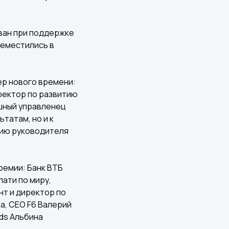
ован при поддержке
реместились в
ер нового времени:
ректор по развитию
ешный управленец
ьтатам, но и к
нию руководителя
ремии: Банк ВТБ
лати по миру,
т и директор по
, CEO F6 Валерий
Kids Альбина