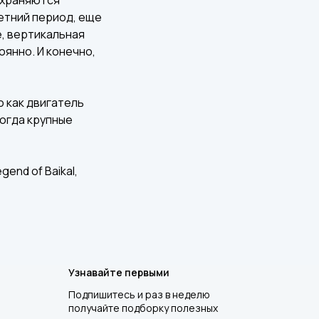
летний период, еще
, вертикальная
янно. И конечно,
 как двигатель
когда крупные
end of Baikal,
Узнавайте первыми
Подпишитесь и раз в неделю
получайте подборку полезных