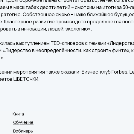
аем в масштабах десятилетий – смотрим на итоги за 30-
тратегию. Собственное сырье – наше ближайшее будущее
е. Кластерное развитие производств продолжается посто
овать в инновации, людей, экологию».
илась выступлением TED-спикеров с темами «Лидерство
и «Лидерство в неопределённости: как строить финтех, 
».
нии мероприятия также оказали: Бизнес-клуб Forbes, Leg
цветов ЦВЕТОЧКИ.
е
Книга
Обучение
Вебинары